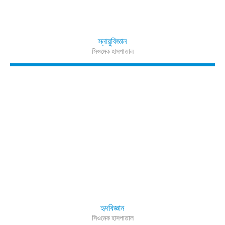
স্নায়ুবিজ্ঞান
সিওমেক হাসপাতাল
হৃদবিজ্ঞান
সিওমেক হাসপাতাল