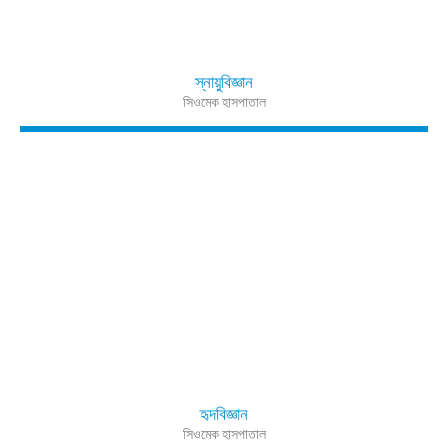
স্নায়ুবিজ্ঞান
সিওমেক হাসপাতাল
হৃদবিজ্ঞান
সিওমেক হাসপাতাল