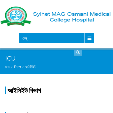
সার্চ
মেনু
ICU
হোম
বিভাগ
আইসিইউ
আইসিইউ বিভাগ