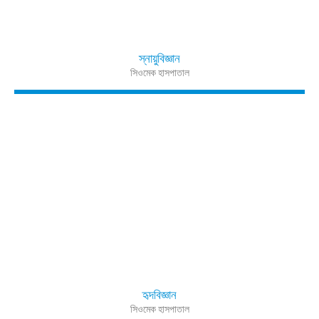
স্নায়ুবিজ্ঞান
সিওমেক হাসপাতাল
হৃদবিজ্ঞান
সিওমেক হাসপাতাল