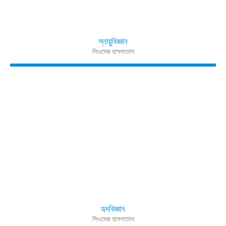
স্নায়ুবিজ্ঞান
সিওমেক হাসপাতাল
হৃদবিজ্ঞান
সিওমেক হাসপাতাল