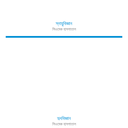
স্নায়ুবিজ্ঞান
সিওমেক হাসপাতাল
হৃদবিজ্ঞান
সিওমেক হাসপাতাল