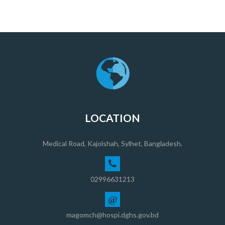
LOCATION
Medical Road, Kajolshah, Sylhet, Bangladesh.
02996631213
@
magomch@hospi.dghs.gov.bd