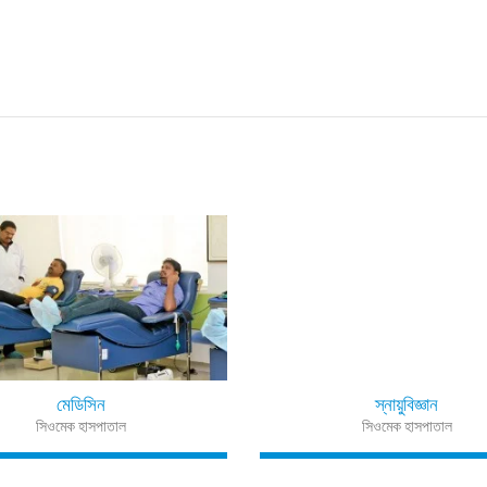
মেডিসিন
স্নায়ুবিজ্ঞান
সিওমেক হাসপাতাল
সিওমেক হাসপাতাল