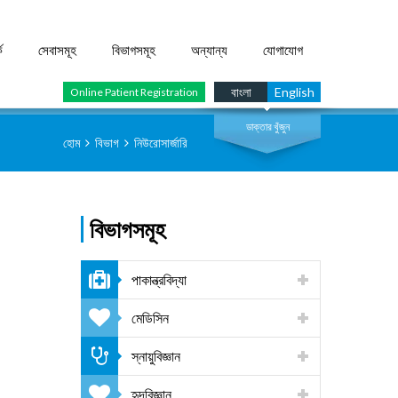
ে
সেবাসমূহ
বিভাগসমূহ
অন্যান্য
যোগাযোগ
সার্চ
বাংলা
English
Online Patient Registration
ডাক্তার খুঁজুন
হোম
বিভাগ
নিউরোসার্জারি
বিভাগসমূহ
পাকান্ত্রবিদ্যা
মেডিসিন
স্নায়ুবিজ্ঞান
হৃদবিজ্ঞান