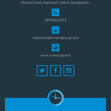
Medical Road, Kajolshah, Sylhet, Bangladesh.
02996631213
@
magomch@hospi.dghs.gov.bd
www.somch.gov.bd