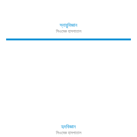
স্নায়ুবিজ্ঞান
সিওমেক হাসপাতাল
হৃদবিজ্ঞান
সিওমেক হাসপাতাল