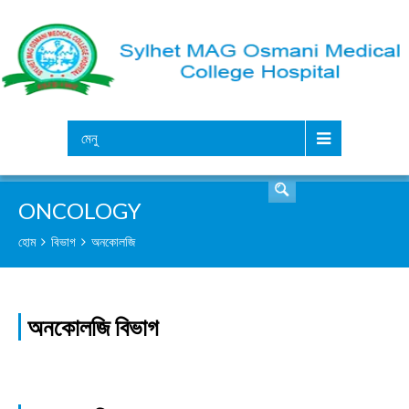
সার্চ
মেনু
ONCOLOGY
হোম
বিভাগ
অনকোলজি
অনকোলজি বিভাগ