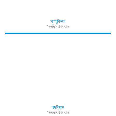
স্নায়ুবিজ্ঞান
সিওমেক হাসপাতাল
হৃদবিজ্ঞান
সিওমেক হাসপাতাল