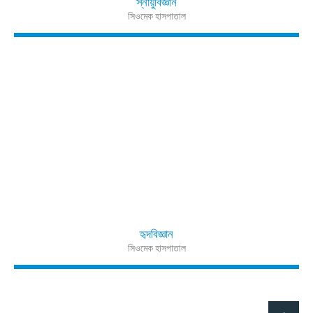
স্নায়ুবিজ্ঞান
সিওমেক হাসপাতাল
হৃদবিজ্ঞান
সিওমেক হাসপাতাল