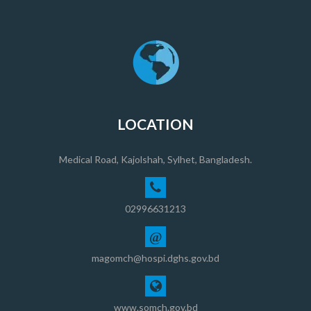
LOCATION
Medical Road, Kajolshah, Sylhet, Bangladesh.
02996631213
@
magomch@hospi.dghs.gov.bd
www.somch.gov.bd