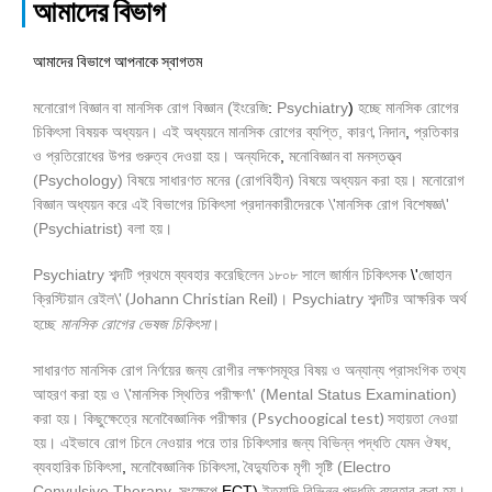
আমাদের বিভাগ
আমাদের বিভাগে আপনাকে স্বাগতম
মনোরোগ বিজ্ঞান
বা
মানসিক রোগ বিজ্ঞান
(
ইংরেজি
:
Psychiatry
)
হচ্ছে মানসিক রোগের
কারণ
,
চিকিৎসা বিষয়ক অধ্যয়ন। এই অধ্যয়নে মানসিক রোগের ব্যপ্তি
,
নিদান
,
প্রতিকার
ও প্রতিরোধের উপর গুরুত্ব দেওয়া হয়। অন্যদিকে
,
মনোবিজ্ঞান
বা মনস্তত্ত্ব
(
Psychology)
বিষয়ে সাধারণত মনের (রোগবিহীন) বিষয়ে অধ্যয়ন করা হয়। মনোরোগ
\'
বিজ্ঞান অধ্যয়ন করে এই বিভাগের চিকিৎসা প্রদানকারীদেরকে
মানসিক রোগ বিশেষজ্ঞ
\'
(Psychiatrist)
বলা হয়।
Psychiatry
শব্দটি প্রথমে ব্যবহার করেছিলেন ১৮০৮ সালে জার্মান চিকিৎসক
\'
জোহান
\' (Johann Christian Reil)
ক্রিস্টিয়ান রেইল
Psychiatry
শব্দটির আক্ষরিক অর্থ
।
।
হচ্ছে
মানসিক রোগের ভেষজ চিকিৎসা
সাধারণত মানসিক রোগ নির্ণয়ের জন্য রোগীর লক্ষণসমূহর বিষয় ও অন্যান্য প্রাসংগিক তথ্য
\'
আহরণ করা হয় ও
মানসিক স্থিতির পরীক্ষণ
\' (Mental Status Examination)
Psychoogical test)
করা হয়। কিছুক্ষেত্রে মনোবৈজ্ঞানিক পরীক্ষার (
সহায়তা নেওয়া
হয়। এইভাবে রোগ চিনে নেওয়ার পরে তার চিকিৎসার জন্য বিভিন্ন পদ্ধতি যেমন ঔষধ
,
ব্যবহারিক চিকিৎসা
,
,
মনোবৈজ্ঞানিক চিকিৎসা
বৈদ্যুতিক মৃগী সৃষ্টি (
Electro
Convulsive Therapy,
সংক্ষেপে
ECT)
ইত্যাদি বিভিন্ন পদ্ধতি ব্যবহার করা হয়।